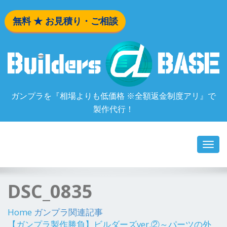
無料 ★ お見積り・ご相談
ガンプラを『相場よりも低価格 ※全額返金制度アリ』で
製作代行！
Toggl
navig
DSC_0835
Home
ガンプラ関連記事
【ガンプラ製作勝負】ビルダーズver.②～パーツの外