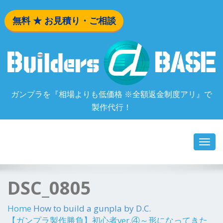
無料 ★ お見積り・ご相談
ガンプラを『相場よりも低価格 ※全額返金制度アリ』で
製作代行！
Toggl
navig
DSC_0805
Home
How to build a gunpla by D.C.
【ガンプラ製作勝負】初心者ver.④～形になってきた